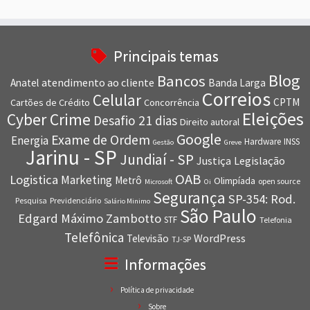
Principais temas
Blog
Bancos
atendimento ao cliente
Anatel
Banda Larga
Correios
Celular
CPTM
Cartões de Crédito
Concorrência
Eleições
Cyber Crime
Desafio 21 dias
Direito autoral
Google
Exame de Ordem
Energia
Hardware
INSS
Gestão
Greve
Jarinu - SP
Jundiaí - SP
Justiça
Legislação
OAB
Logistica
Marketing
Metrô
Olimpíada
open source
Microsoft
Oi
Segurança
SP-354: Rod.
Pesquisa
Previdenciário
Salário Minimo
São Paulo
Edgard Máximo Zambotto
STF
Telefonia
Telefônica
WordPress
Televisão
TJ-SP
Informações
Política de privacidade
Sobre