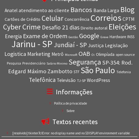
Blog
Bancos
atendimento ao cliente
Anatel
Banda Larga
Correios
Celular
CPTM
Cartões de Crédito
Concorrência
Eleições
Cyber Crime
Desafio 21 dias
Direito autoral
Google
Exame de Ordem
Energia
Hardware
INSS
Gestão
Greve
Jarinu - SP
Jundiaí - SP
Justiça
Legislação
OAB
Logistica
Marketing
Metrô
Olimpíada
open source
Microsoft
Oi
Segurança
SP-354: Rod.
Pesquisa
Previdenciário
Salário Minimo
São Paulo
Edgard Máximo Zambotto
STF
Telefonia
Telefônica
WordPress
Televisão
TJ-SP
Informações
Política de privacidade
Sobre
Textos recentes
[resolvido] tkinter.TclError: no display name and no $DISPLAY environment variable